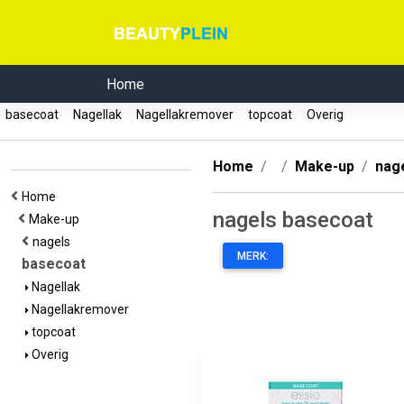
Home
basecoat
Nagellak
Nagellakremover
topcoat
Overig
Home
Make-up
nag
Home
nagels basecoat
Make-up
nagels
MERK:
basecoat
Nagellak
Nagellakremover
topcoat
Overig