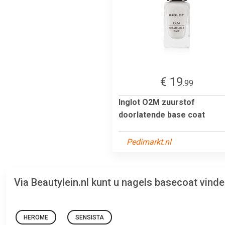
€ 19
.99
Inglot O2M zuurstof
doorlatende base coat
Pedimarkt.nl
Via Beautylein.nl kunt u nagels basecoat vind
HEROME
SENSISTA