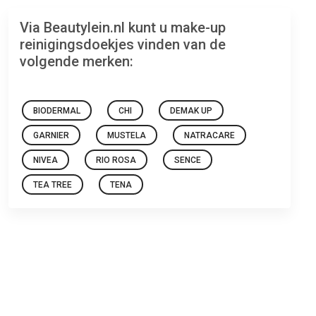
Via Beautylein.nl kunt u make-up
reinigingsdoekjes vinden van de
volgende merken:
BIODERMAL
CHI
DEMAK UP
GARNIER
MUSTELA
NATRACARE
NIVEA
RIO ROSA
SENCE
TEA TREE
TENA