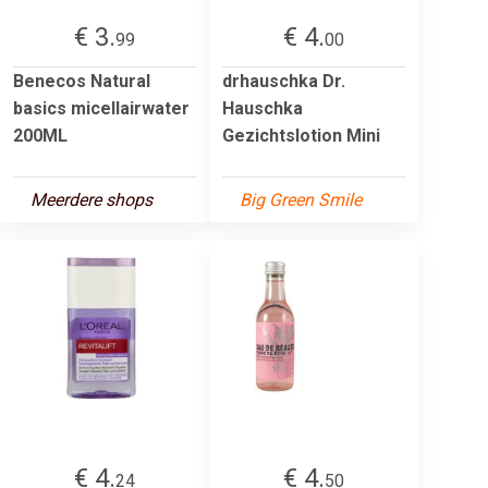
€ 3.
€ 4.
99
00
Benecos Natural
drhauschka Dr.
basics micellairwater
Hauschka
200ML
Gezichtslotion Mini
Meerdere shops
Big Green Smile
€ 4.
€ 4.
24
50