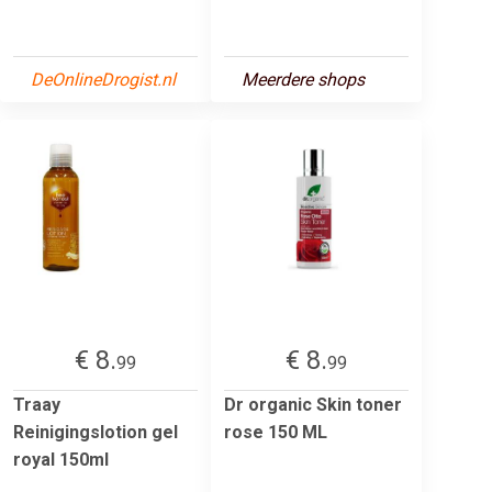
DeOnlineDrogist.nl
Meerdere shops
€ 8.
€ 8.
99
99
Traay
Dr organic Skin toner
Reinigingslotion gel
rose 150 ML
royal 150ml