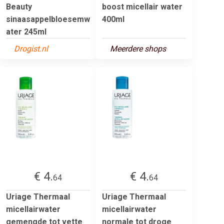
Beauty
boost micellair water
sinaasappelbloesemw
400ml
ater 245ml
Drogist.nl
Meerdere shops
€ 4.
€ 4.
64
64
Uriage Thermaal
Uriage Thermaal
micellairwater
micellairwater
gemengde tot vette
normale tot droge