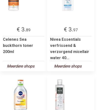
€ 3.
€ 3.
89
97
Celenes Sea
Nivea Essentials
buckthorn toner
verfrissend &
200ml
verzorgend micellair
water 40...
Meerdere shops
Meerdere shops