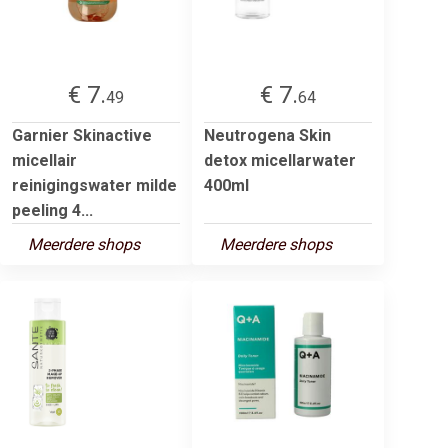
€ 7.
€ 7.
49
64
Garnier Skinactive
Neutrogena Skin
micellair
detox micellarwater
reinigingswater milde
400ml
peeling 4...
Meerdere shops
Meerdere shops