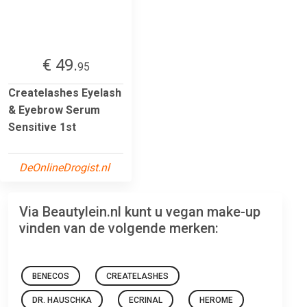
€ 49.
95
Createlashes Eyelash
& Eyebrow Serum
Sensitive 1st
DeOnlineDrogist.nl
Via Beautylein.nl kunt u vegan make-up
vinden van de volgende merken:
BENECOS
CREATELASHES
DR. HAUSCHKA
ECRINAL
HEROME