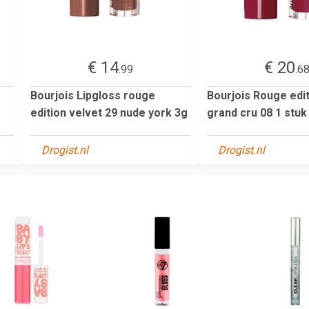
€ 14
€ 20
.99
.6
Bourjois Lipgloss rouge
Bourjois Rouge edit
edition velvet 29 nude york 3g
grand cru 08 1 stuk
Drogist.nl
Drogist.nl