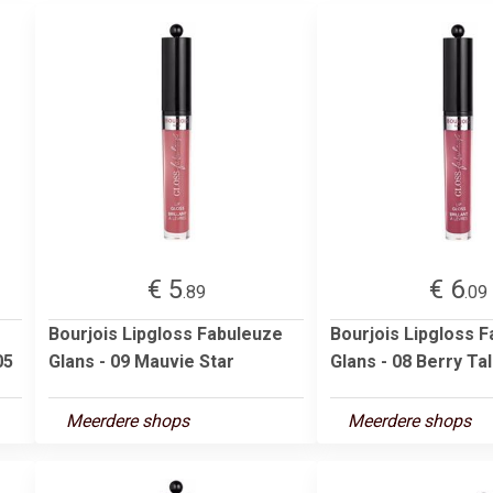
€ 5
€ 6
.89
.09
Bourjois Lipgloss Fabuleuze
Bourjois Lipgloss 
05
Glans - 09 Mauvie Star
Glans - 08 Berry Ta
Meerdere shops
Meerdere shops