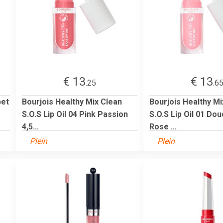
€ 13
€ 13
.25
.6
bet
Bourjois Healthy Mix Clean
Bourjois Healthy Mi
S.O.S Lip Oil 04 Pink Passion
S.O.S Lip Oil 01 Do
4,5...
Rose ...
Plein
Plein