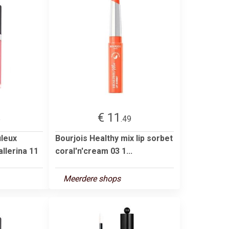
€ 11
5
.49
uleux
Bourjois Healthy mix lip sorbet
allerina 11
coral'n'cream 03 1...
Meerdere shops