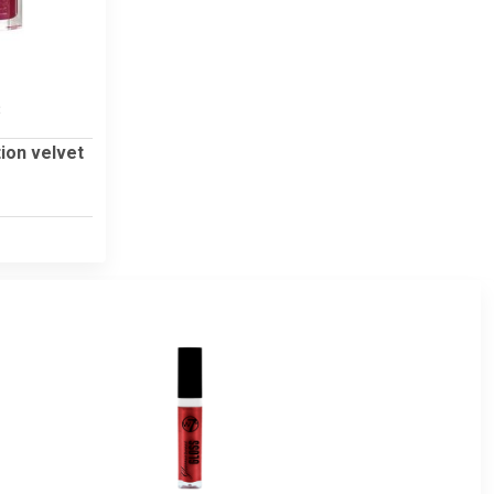
8
ion velvet