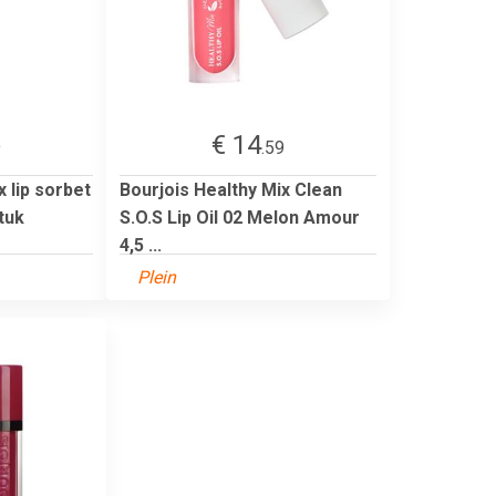
€ 14
9
.59
x lip sorbet
Bourjois Healthy Mix Clean
tuk
S.O.S Lip Oil 02 Melon Amour
4,5 ...
Plein