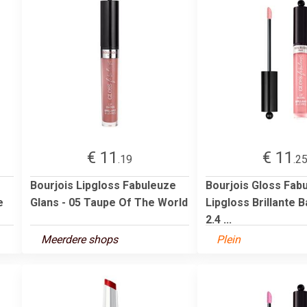
€ 11
€ 11
.19
.2
Bourjois Lipgloss Fabuleuze
Bourjois Gloss Fab
e
Glans - 05 Taupe Of The World
Lipgloss Brillante B
2.4 ...
Meerdere shops
Plein