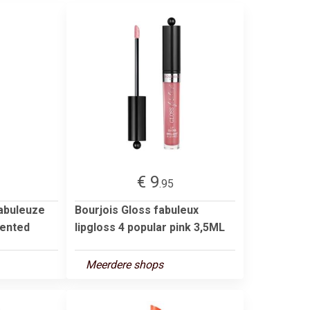
€ 9
.95
Fabuleuze
Bourjois Gloss fabuleux
lented
lipgloss 4 popular pink 3,5ML
Meerdere shops