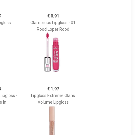
9
€ 0.91
pgloss
Glamorous Lipgloss - 01
Rood Loper Rood
5
€ 1.97
Lipgloss -
Lipgloss Extreme Glans
e In
Volume Lipgloss