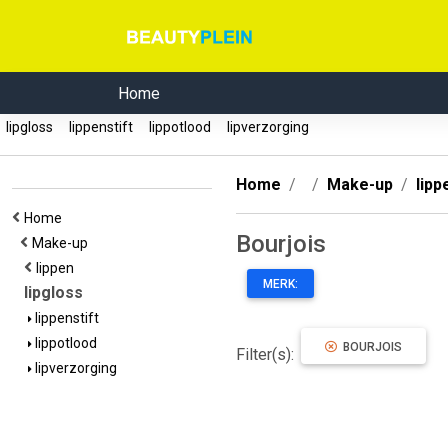
Home
lipgloss
lippenstift
lippotlood
lipverzorging
Home
Make-up
lipp
Home
Bourjois
Make-up
lippen
MERK:
lipgloss
lippenstift
lippotlood
BOURJOIS
Filter(s):
lipverzorging