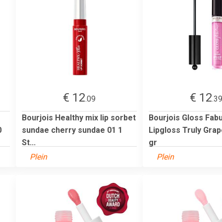
€ 12
€ 12
.09
.3
Bourjois Healthy mix lip sorbet
Bourjois Gloss Fab
0
sundae cherry sundae 01 1
Lipgloss Truly Grap
St...
gr
Plein
Plein