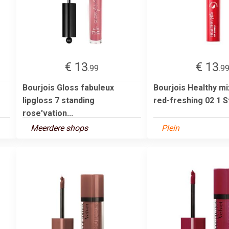
€ 13
€ 13
.99
.9
Bourjois Gloss fabuleux
Bourjois Healthy mi
lipgloss 7 standing
red-freshing 02 1 S
rose'vation...
Meerdere shops
Plein