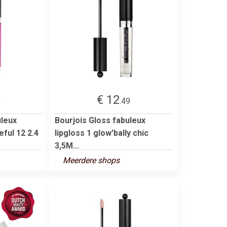
€ 12
9
.49
uleux
Bourjois Gloss fabuleux
eful 12 2.4
lipgloss 1 glow'bally chic
3,5M...
Meerdere shops