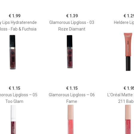
€ 1.99
€ 1.39
€ 1.2
y Lips Hydraterende
Glamorous Lipgloss - 03
Heldere Li
loss - Fab & Fuchsia
Roze Diamant
€ 1.15
€ 1.15
€ 1.9
orous Lipgloss – 05
Glamorous Lipgloss – 06
L'Oréal Matte 
Too Glam
Fame
211 Bab