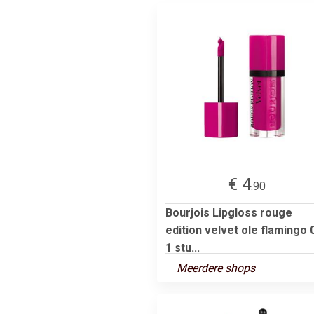
€ 4
.90
Bourjois Lipgloss rouge
edition velvet ole flamingo 
1 stu...
Meerdere shops