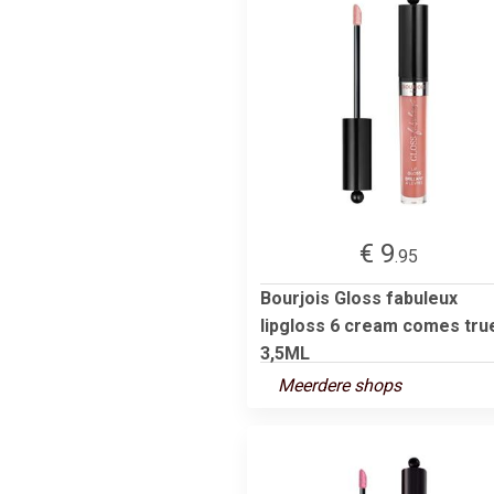
€ 9
.95
Bourjois Gloss fabuleux
lipgloss 6 cream comes tru
3,5ML
Meerdere shops