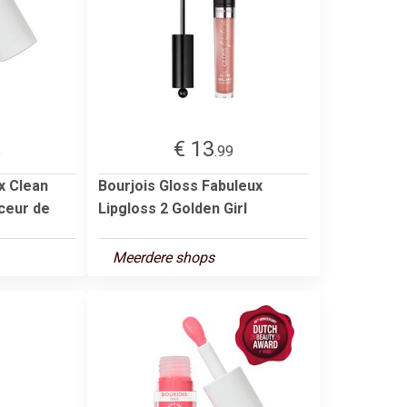
€ 13
5
.99
x Clean
Bourjois Gloss Fabuleux
uceur de
Lipgloss 2 Golden Girl
Meerdere shops