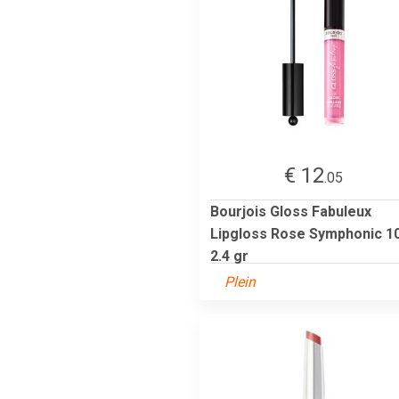
€ 12
.05
Bourjois Gloss Fabuleux
Lipgloss Rose Symphonic 1
2.4 gr
Plein