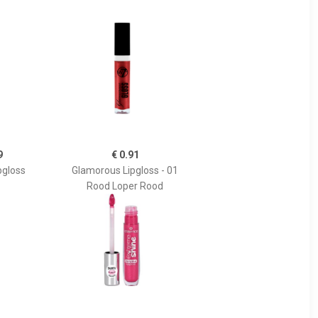
9
€ 0.91
pgloss
Glamorous Lipgloss - 01
Rood Loper Rood