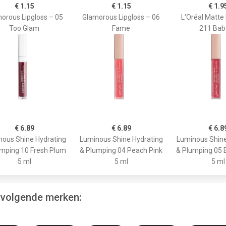
€ 1.15
€ 1.15
€ 1.9
orous Lipgloss – 05
Glamorous Lipgloss – 06
L'Oréal Matte 
Too Glam
Fame
211 Bab
€ 6.89
€ 6.89
€ 6.8
ous Shine Hydrating
Luminous Shine Hydrating
Luminous Shine
mping 10 Fresh Plum
& Plumping 04 Peach Pink
& Plumping 05 
5 ml
5 ml
5 ml
e volgende merken: