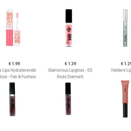
€ 1.99
€ 1.39
€ 1.2
y Lips Hydraterende
Glamorous Lipgloss - 03
Heldere Li
loss - Fab & Fuchsia
Roze Diamant