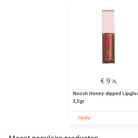
€ 9
.76
Noosh Honey-dipped Lipglo
3,5gr
Haibu