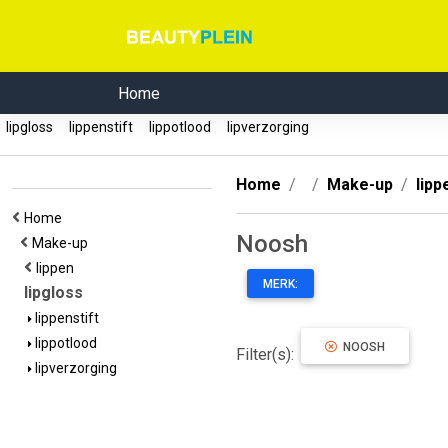
Home
lipgloss
lippenstift
lippotlood
lipverzorging
Home
Make-up
lipp
Home
Noosh
Make-up
lippen
MERK:
lipgloss
lippenstift
lippotlood
NOOSH
Filter(s):
lipverzorging