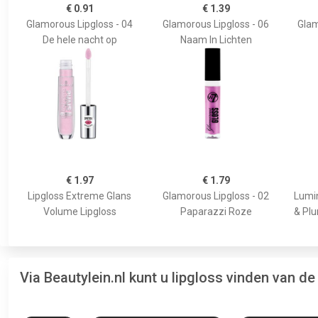
€ 0.91
€ 1.39
Glamorous Lipgloss - 04
Glamorous Lipgloss - 06
Glam
De hele nacht op
Naam In Lichten
€ 1.97
€ 1.79
Lipgloss Extreme Glans
Glamorous Lipgloss - 02
Lumin
Volume Lipgloss
Paparazzi Roze
& Plu
Via Beautylein.nl kunt u lipgloss vinden van d