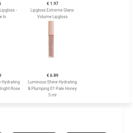
5
€ 1.97
Lipgloss -
Lipgloss Extreme Glans
e In
Volume Lipgloss
9
€ 6.89
 Hydrating
Luminous Shine Hydrating
Bright Rose
& Plumping 01 Pale Honey
5 ml